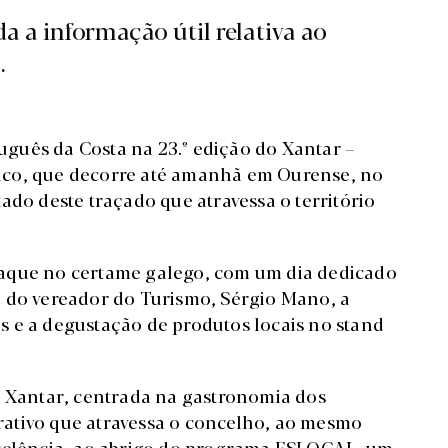
 a informação útil relativa ao
.
guês da Costa na 23.º edição do Xantar –
ico, que decorre até amanhã em Ourense, no
ado deste traçado que atravessa o território
taque no certame galego, com um dia dedicado
a do vereador do Turismo, Sérgio Mano, a
 e a degustação de produtos locais no stand
o Xantar, centrada na gastronomia dos
ativo que atravessa o concelho, ao mesmo
xcelência, ao abrigo do programa ESLOCAL, um