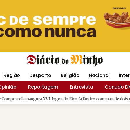
Revista Minha
Gráfica DM
Livraria DM
Arquidio
Região
Desporto
Religião
Nacional
Inte
Opinião
Reportagem
Entrevista
Canudo D
inaugura XVI Jogos do Eixo Atlântico com mais de dois mil atletas