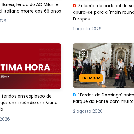
 Baresi, lenda do AC Milan e
D.
Seleção de andebol de su
l italiano morre aos 66 anos
apura-se para a 'main round
Europeu
2026
1 agosto 2026
PREMIUM
B.
‘Tardes de Domingo’ an
 feridos em explosão de
Parque da Ponte com muito 
e gás em incêndio em Viana
lo
2 agosto 2026
 2026