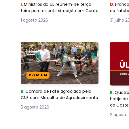
I.
Ministros da UE reúnem-se terça-
D.
Franco
feira para discutir situação em Ceuta
do futebo
1 agosto 2026
31 julho 
PREMIUM
R.
Câmara de Fafe agraciada pelo
R.
Quatro
CNE com Medalha de Agradecimento
botija d
do Caste
5 agosto 2026
2 agosto