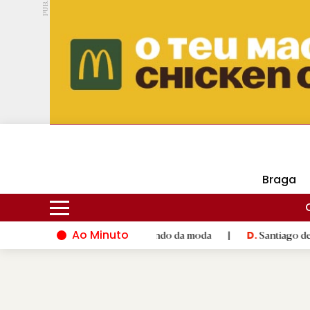
PUB.
DMtv
Hoje
17ºC
30ºC
Braga
Ao Minuto
ento e à inovação do mundo da moda
|
Santiago de Compostela 
D.