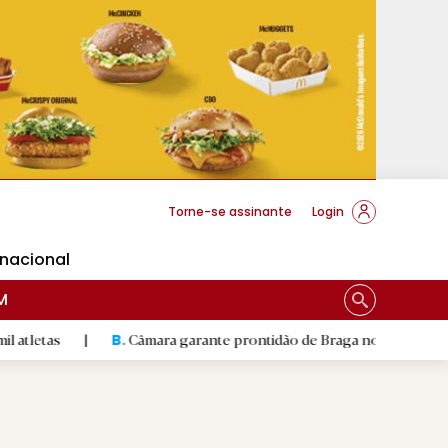
cese Braga
Torne-se assinante
Login
rnacional
M
|
Câmara garante prontidão de Braga no resgate animal
|
B.