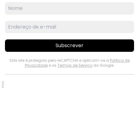
Subscrever
Este site é protegido pelo reCAPTCHA e aplicam-se a
Política de
Privacidade
e os
Termos de Serviço
do Google.
PUB.