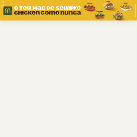
PUB.
Braga
Região
Desporto
Religião
Nacional
Internacional