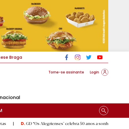
cese Braga
Torne-se assinante
Login
rnacional
M
GD “Os Alegrienses" celebra 50 anos a sonhar com «casa própria»
|