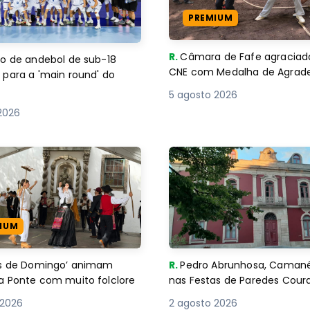
PREMIUM
R.
Câmara de Fafe agraciad
o de andebol de sub-18
CNE com Medalha de Agra
 para a 'main round' do
5 agosto 2026
2026
IUM
es de Domingo’ animam
R.
Pedro Abrunhosa, Camané 
a Ponte com muito folclore
nas Festas de Paredes Cour
 2026
2 agosto 2026