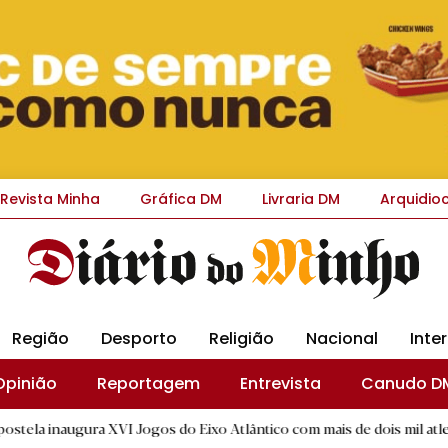
Revista Minha
Gráfica DM
Livraria DM
Arquidio
Região
Desporto
Religião
Nacional
Inte
Opinião
Reportagem
Entrevista
Canudo D
 XVI Jogos do Eixo Atlântico com mais de dois mil atletas
|
D.