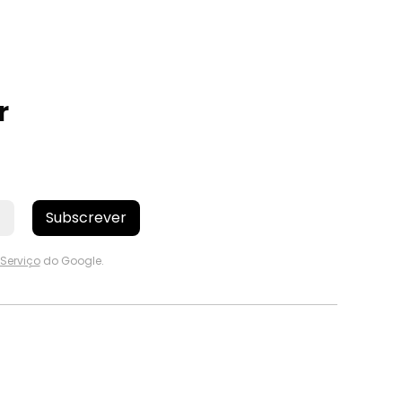
r
Subscrever
Serviço
do Google.