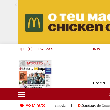
PUB.
DMtv
Hoje
18ºC
29ºC
Braga
Ao Minuto
 inovação do mundo da moda
|
Santiago de Compostela inaugura
D.