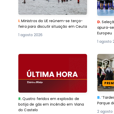
I.
Ministros da UE reúnem-se terça-
D.
Seleçã
feira para discutir situação em Ceuta
apura-se
Europeu
1 agosto 2026
1 agosto 
PREM
B.
‘Tard
R.
Quatro feridos em explosão de
Parque d
botija de gás em incêndio em Viana
do Castelo
2 agosto