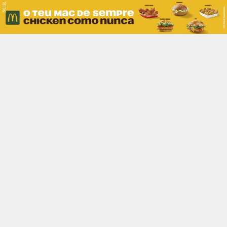
PUB.
Braga
Região
Desporto
Religião
Nacional
Internacional