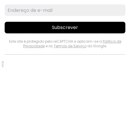
Subscrever
Este site é protegido pelo reCAPTCHA e aplicam-se a
Política de
Privacidade
e os
Termos de Serviço
do Google.
PUB.