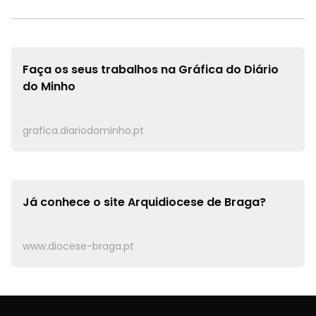
Faça os seus trabalhos na
Gráfica do Diário
do Minho
grafica.diariodominho.pt
Já conhece o site
Arquidiocese de Braga?
www.diocese-braga.pt