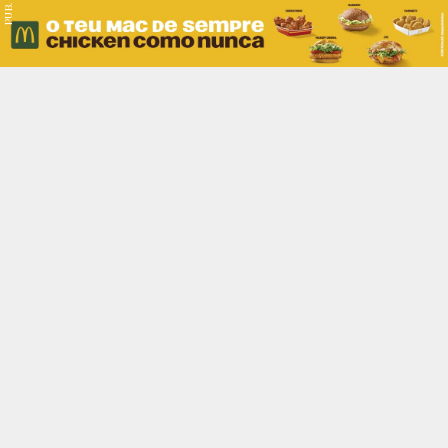
PUB.
Braga
Região
Desporto
Religião
Nacional
Internacional