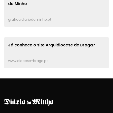
do Minho
grafica.diariodominho.pt
Já conhece o site
Arquidiocese de Braga?
www.diocese-braga.pt