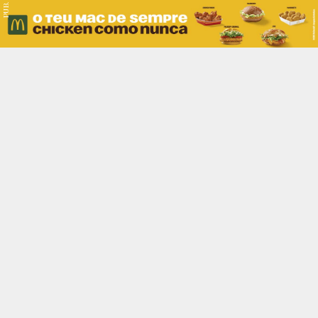
PUB.
Braga
Região
Desporto
Religião
Nacional
Internacional