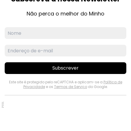
Não perca o melhor do Minho
Subscrever
Este site é protegido pelo reCAPTCHA e aplicam-se a
Política de
Privacidade
e os
Termos de Serviço
do Google.
PUB.