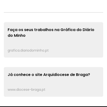
Faça os seus trabalhos na
Gráfica do Diário
do Minho
grafica.diariodominho.pt
Já conhece o site
Arquidiocese de Braga?
www.diocese-braga.pt