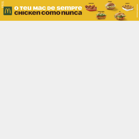
PUB.
Braga
Região
Desporto
Religião
Nacional
Internacional