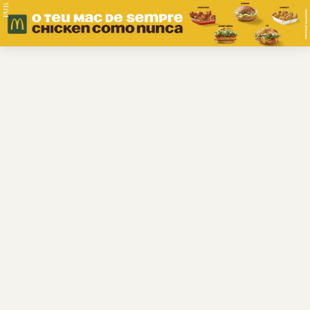
PUB.
Braga
Região
Desporto
Religião
Nacional
Internacional