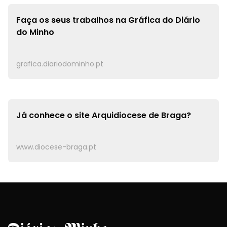
Faça os seus trabalhos na
Gráfica do Diário
do Minho
grafica.diariodominho.pt
Já conhece o site
Arquidiocese de Braga?
www.diocese-braga.pt