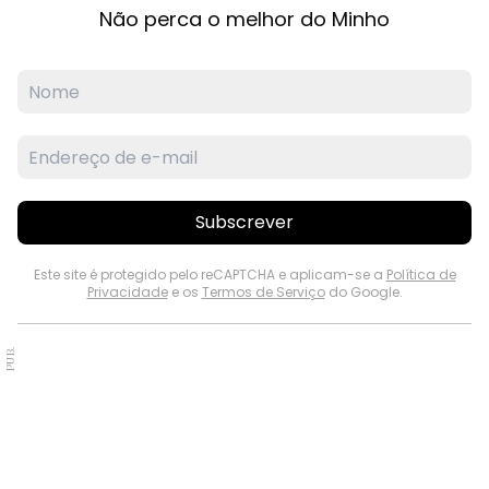
Não perca o melhor do Minho
Subscrever
Este site é protegido pelo reCAPTCHA e aplicam-se a
Política de
Privacidade
e os
Termos de Serviço
do Google.
PUB.