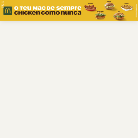
PUB.
Braga
Região
Desporto
Religião
Nacional
Internacional