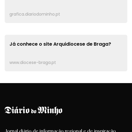
grafica.diariodominho.pt
Já conhece o site
Arquidiocese de Braga?
www.diocese-braga.pt
Jornal diário de informação regional e de inspiração