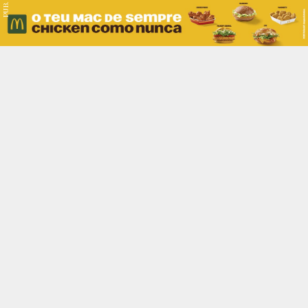
PUB.
Braga
Região
Desporto
Religião
Nacional
Internacional