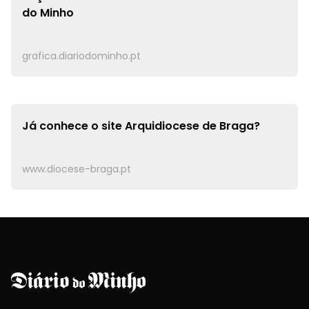
do Minho
grafica.diariodominho.pt
Já conhece o site
Arquidiocese de Braga?
www.diocese-braga.pt