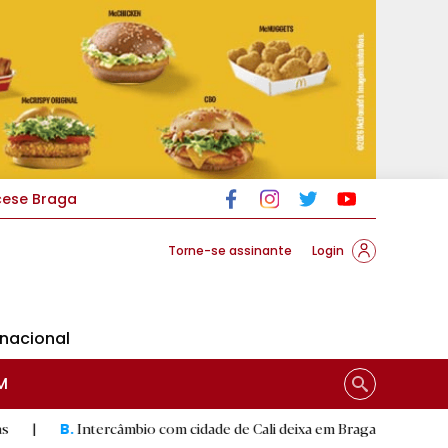
cese Braga
Torne-se assinante
Login
rnacional
M
ercâmbio com cidade de Cali deixa em Braga mural artístico
|
C
D.