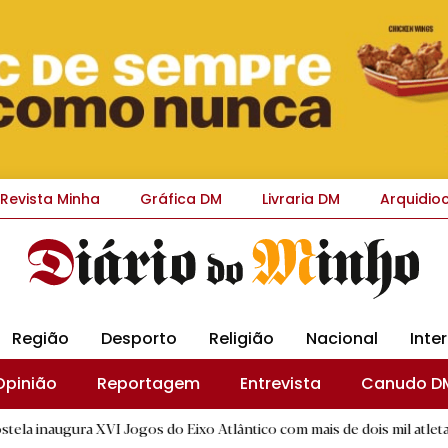
Revista Minha
Gráfica DM
Livraria DM
Arquidio
Região
Desporto
Religião
Nacional
Inte
Opinião
Reportagem
Entrevista
Canudo D
VI Jogos do Eixo Atlântico com mais de dois mil atletas
|
Int
B.