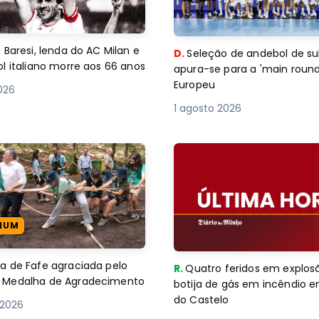
 Baresi, lenda do AC Milan e
D.
Seleção de andebol de su
l italiano morre aos 66 anos
apura-se para a 'main round
Europeu
2026
1 agosto 2026
IUM
 de Fafe agraciada pelo
R.
Quatro feridos em explos
com Medalha de Agradecimento
botija de gás em incêndio 
do Castelo
 2026