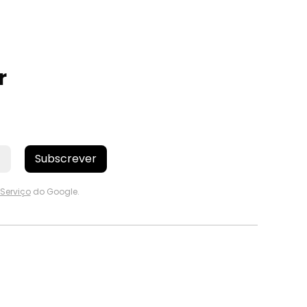
r
Subscrever
Serviço
do Google.