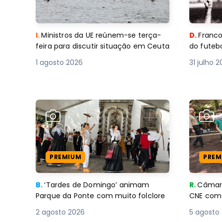
I.
Ministros da UE reúnem-se terça-
D.
Franco
feira para discutir situação em Ceuta
do futebo
1 agosto 2026
31 julho 
PREMIUM
PREM
B.
‘Tardes de Domingo’ animam
R.
Câmara
Parque da Ponte com muito folclore
CNE 
2 agosto 2026
5 agosto