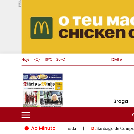
PUB.
DMtv
Hoje
16ºC
26ºC
Braga
Ao Minuto
novação do mundo da moda
|
Santiago de Compostela inaugura X
D.