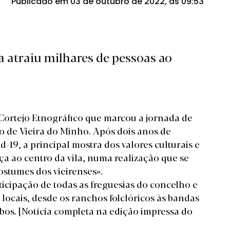
Publicado em 03 de outubro de 2022, às 09:53
ra atraiu milhares de pessoas ao
 Cortejo Etnográfico que marcou a jornada de
 de Vieira do Minho. Após dois anos de
19, a principal mostra dos valores culturais e
̧a ao centro da vila, numa realização que se
stumes dos vieirenses».
ticipação de todas as freguesias do concelho e
locais, desde os ranchos folclóricos às bandas
mbos.
[Notícia completa na edição impressa do