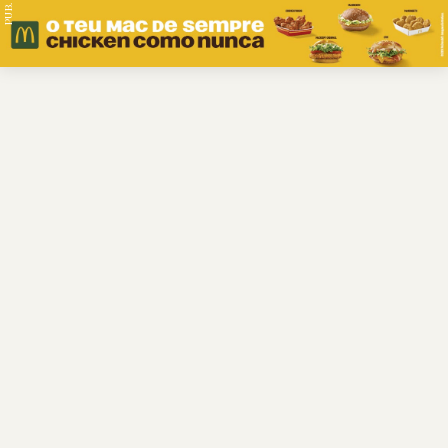
PUB.
Braga
Região
Desporto
Religião
Nacional
Internacional