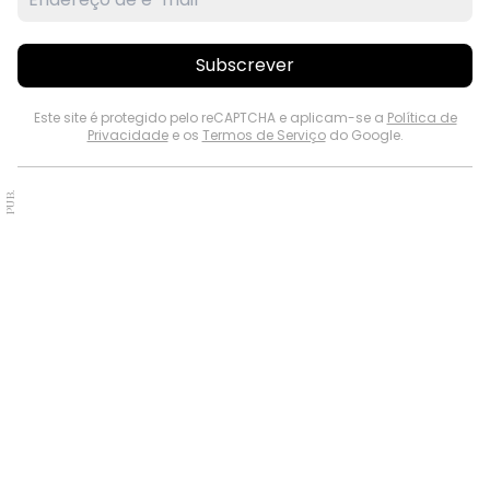
Subscrever
Este site é protegido pelo reCAPTCHA e aplicam-se a
Política de
Privacidade
e os
Termos de Serviço
do Google.
PUB.