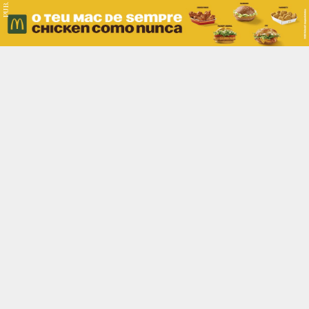
PUB.
Braga
Região
Desporto
Religião
Nacional
Internacional