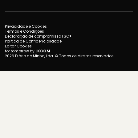
Privacidade e Cookies
Termos e Condições
Declaração de compromisso FSC®
Política de Confidencialidade
Editar Cookies
for tomorrow by
LKCOM
2026 Diário do Minho, Lda. © Todos os direitos reservados