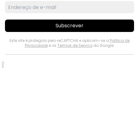
Subscrever
Este site é protegido pelo reCAPTCHA e aplicam-se a
Política de
Privacidade
e os
Termos de Serviço
do Google.
PUB.