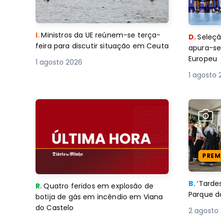
I.
Ministros da UE reúnem-se terça-
D.
Seleçã
feira para discutir situação em Ceuta
apura-se
Europeu
1 agosto 2026
1 agosto 
PREM
B.
‘Tard
R.
Quatro feridos em explosão de
Parque d
botija de gás em incêndio em Viana
do Castelo
2 agosto