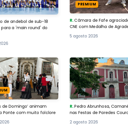
PREMIUM
R.
Câmara de Fafe agraciad
o de andebol de sub-18
CNE com Medalha de Agra
 para a 'main round' do
5 agosto 2026
2026
IUM
es de Domingo’ animam
R.
Pedro Abrunhosa, Camané 
a Ponte com muito folclore
nas Festas de Paredes Cour
 2026
2 agosto 2026