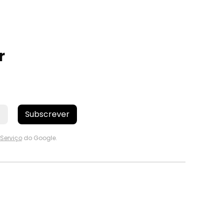
r
Subscrever
Serviço
do Google.