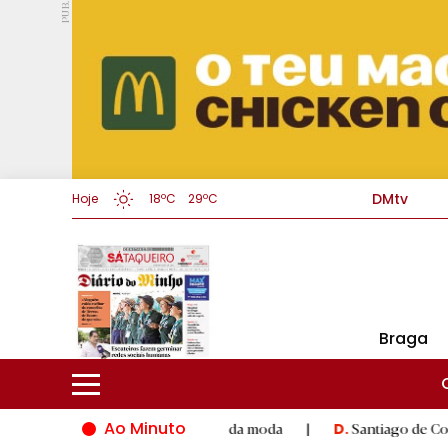
PUB.
DMtv
Hoje
18ºC
29ºC
Braga
Ao Minuto
 à inovação do mundo da moda
|
Santiago de Compostela inaug
D.