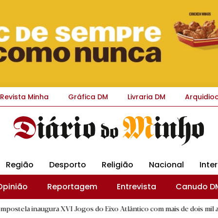
Revista Minha
Gráfica DM
Livraria DM
Arquidio
Região
Desporto
Religião
Nacional
Inte
Opinião
Reportagem
Entrevista
Canudo D
ura XVI Jogos do Eixo Atlântico com mais de dois mil atletas
|