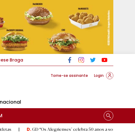
cese Braga
Torne-se assinante
Login
rnacional
M
GD “Os Alegrienses" celebra 50 anos a sonhar com «casa própria»
D.