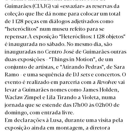
Guimarães (CIAJG) vai «esvaziar» as reservas da
coleção que lhe dá nome para colocar um total
de 1 128 peças em diálogos adjetivados como
“heteróclitos” num museu refeito para se
repensar.A exposição “Heteróclitos: 1 128 objetos”
é inaugurada no sábado. No mesmo dia, são
inauguradas no Centro José de Guimarães outras
duas exposições - “Things in Motion”, de um
conjunto de artistas, e “Atirando Pedras”, de Sara
Ramo - e uma sequência de DJ
sets
e concertos. O
evento é realizado em parceria com a
Revolve
e vai
levar a Guimarães nomes como James Holden,
Waclaw Zimpel e Lila Tirando a Violeta, numa
jornada que se estende das 17h00 às 02h00 de
domingo, com entrada livre.
Em declarações à Lusa, durante uma visita pela
exposição ainda em montagem, a diretora