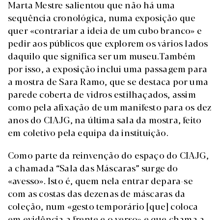
Marta Mestre salientou que não há uma
sequência cronológica, numa exposição que
quer «contrariar a ideia de um cubo branco» e
pedir aos públicos que explorem os vários lados
daquilo que significa ser um museu.Também
por isso, a exposição inclui uma passagem para
a mostra de Sara Ramo, que se destaca por uma
parede coberta de vidros estilhaçados, assim
como pela afixação de um manifesto para os dez
anos do CIAJG, na última sala da mostra, feito
em coletivo pela equipa da instituição.
Como parte da reinvenção do espaço do CIAJG,
a chamada “Sala das Máscaras” surge do
«avesso». Isto é, quem nela entrar depara-se
com as costas das dezenas de máscaras da
coleção, num «gesto temporário [que] coloca
em evidência a frente e o verso» e que chama a