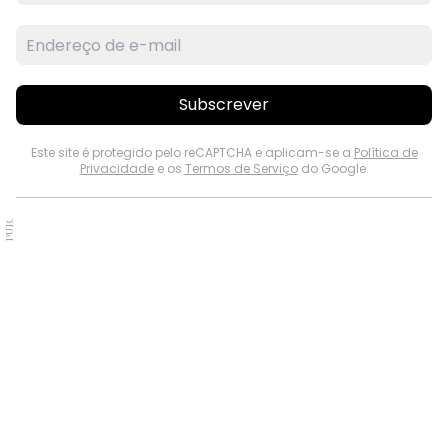
Subscrever
Este site é protegido pelo reCAPTCHA e aplicam-se a
Política de
Privacidade
e os
Termos de Serviço
do Google.
PUB.