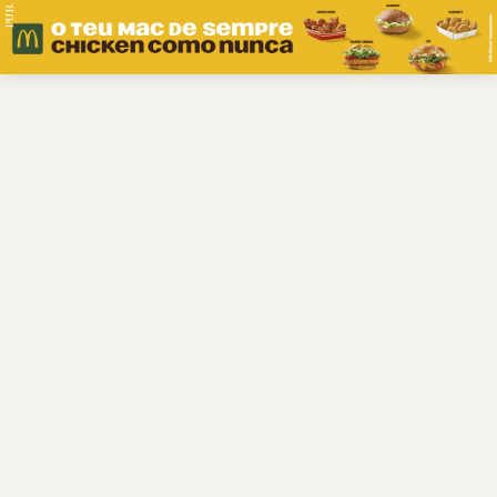
PUB.
Braga
Região
Desporto
Religião
Nacional
Internacional