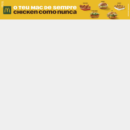
PUB.
Braga
Região
Desporto
Religião
Nacional
Internacional