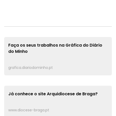
Faça os seus trabalhos na
Gráfica do Diário
do Minho
grafica.diariodominho.pt
Já conhece o site
Arquidiocese de Braga?
www.diocese-braga.pt