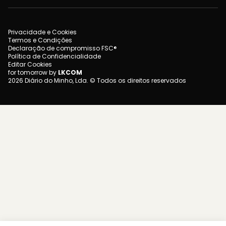
Privacidade e Cookies
Termos e Condições
Declaração de compromisso FSC®
Política de Confidencialidade
Editar Cookies
for tomorrow by
LKCOM
2026 Diário do Minho, Lda. © Todos os direitos reservados