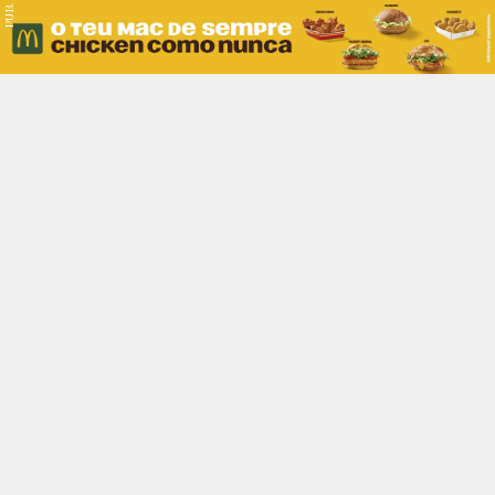
PUB.
Braga
Região
Desporto
Religião
Nacional
Internacional