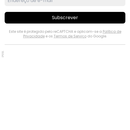
Subscrever
Este site é protegido pelo reCAPTCHA e aplicam-se a
Política de
Privacidade
e os
Termos de Serviço
do Google.
PUB.