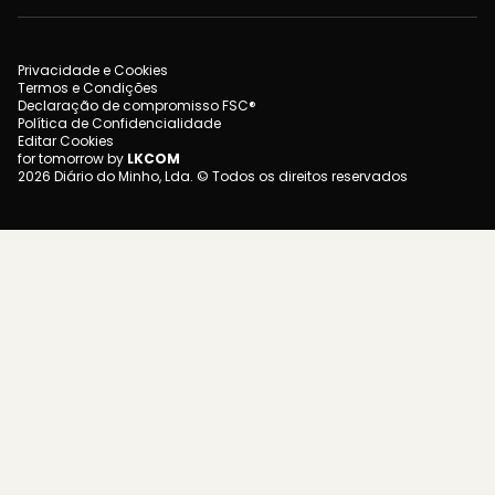
Privacidade e Cookies
Termos e Condições
Declaração de compromisso FSC®
Política de Confidencialidade
Editar Cookies
for tomorrow by
LKCOM
2026 Diário do Minho, Lda. © Todos os direitos reservados