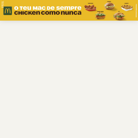
PUB.
Braga
Região
Desporto
Religião
Nacional
Internacional