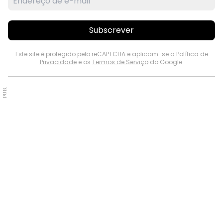
Subscrever
Este site é protegido pelo reCAPTCHA e aplicam-se a
Política de
Privacidade
e os
Termos de Serviço
do Google.
PUB.