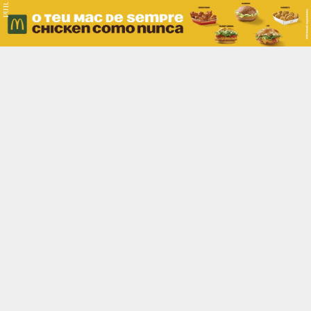
PUB.
Braga
Região
Desporto
Religião
Nacional
Internacional