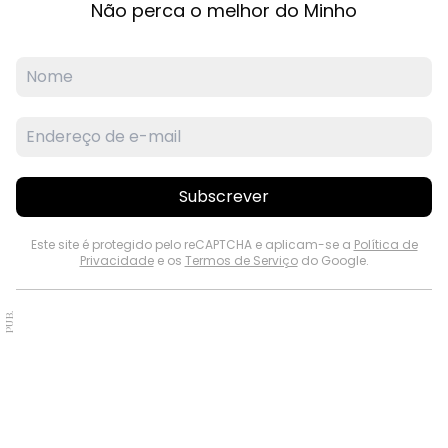
Não perca o melhor do Minho
Subscrever
Este site é protegido pelo reCAPTCHA e aplicam-se a
Política de
Privacidade
e os
Termos de Serviço
do Google.
PUB.