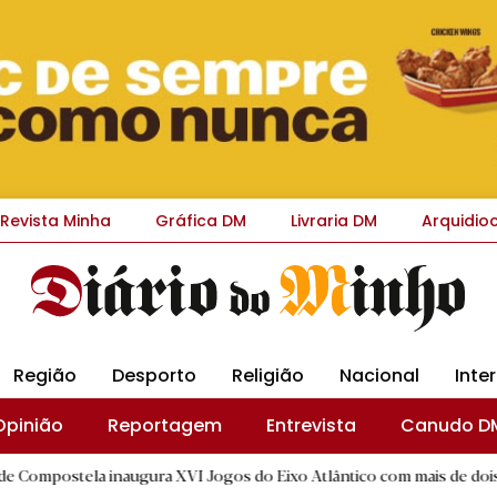
Revista Minha
Gráfica DM
Livraria DM
Arquidio
Região
Desporto
Religião
Nacional
Inte
Opinião
Reportagem
Entrevista
Canudo D
 inaugura XVI Jogos do Eixo Atlântico com mais de dois mil atletas