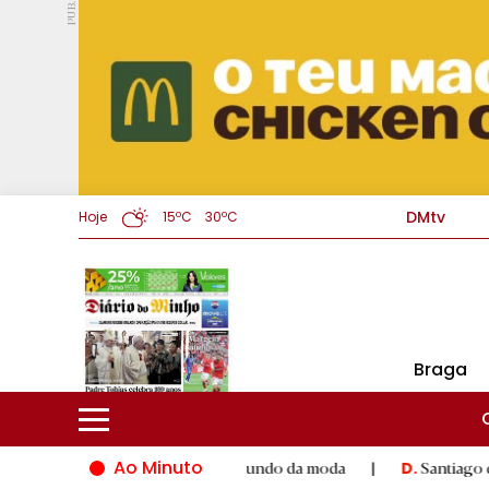
PUB.
DMtv
Hoje
15ºC
30ºC
Braga
Ao Minuto
ento e à inovação do mundo da moda
|
Santiago de Compostela
D.