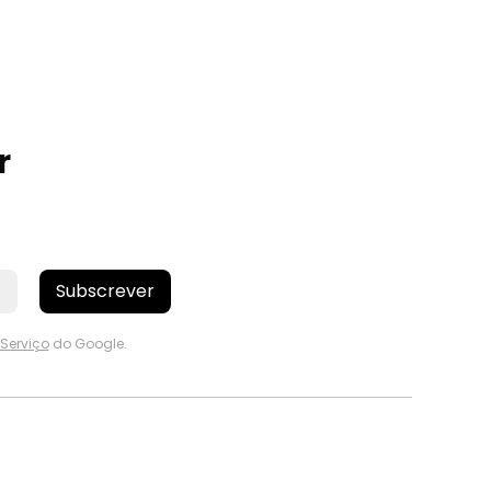
r
Subscrever
Serviço
do Google.