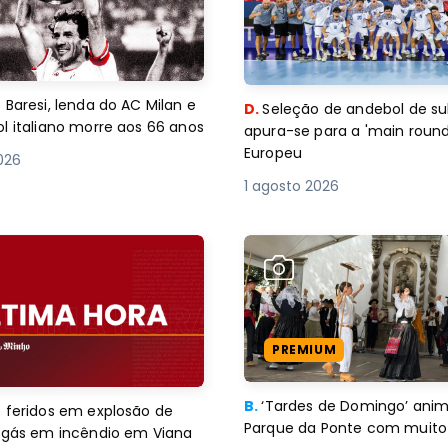
 Baresi, lenda do AC Milan e
D.
Seleção de andebol de su
l italiano morre aos 66 anos
apura-se para a 'main round
Europeu
2026
1 agosto 2026
PREMIUM
B.
‘Tardes de Domingo’ an
 feridos em explosão de
Parque da Ponte com muito 
e gás em incêndio em Viana