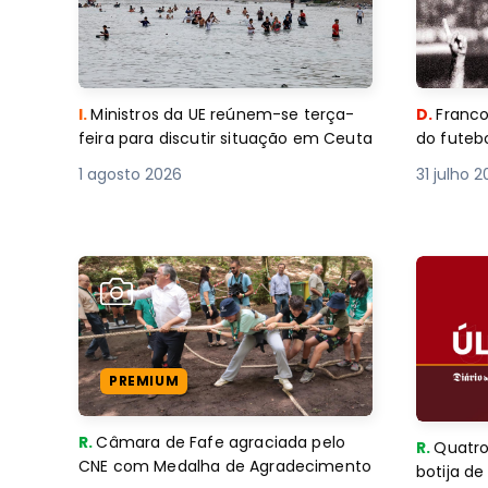
I.
Ministros da UE reúnem-se terça-
D.
Franco
feira para discutir situação em Ceuta
do futebo
1 agosto 2026
31 julho 
PREMIUM
R.
Câmara de Fafe agraciada pelo
R.
Quatro
CNE com Medalha de Agradecimento
botija d