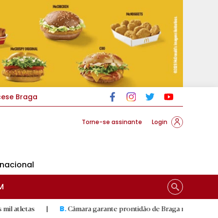
cese Braga
Torne-se assinante
Login
rnacional
M
|
Câmara garante prontidão de Braga no resgate animal
|
B.