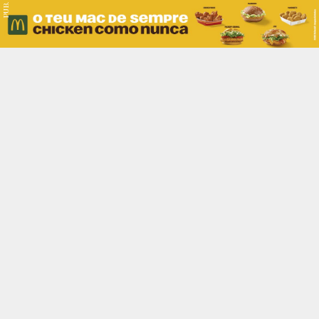
PUB.
Braga
Região
Desporto
Religião
Nacional
Internacional