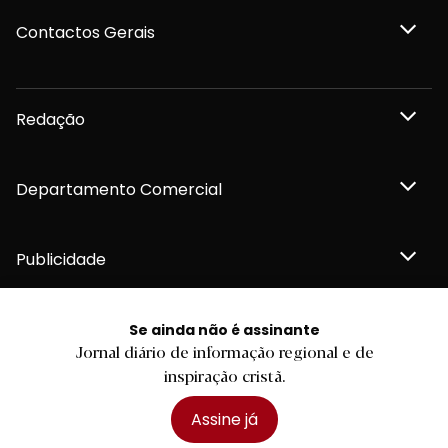
Contactos Gerais
Redação
Departamento Comercial
Publicidade
Se ainda não é assinante
Jornal diário de informação regional e de
Privacidade e Cookies
inspiração cristã.
Termos e Condições
Declaração de compromisso FSC®
Política de Confidencialidade
Assine já
Editar Cookies
for tomorrow by
LKCOM