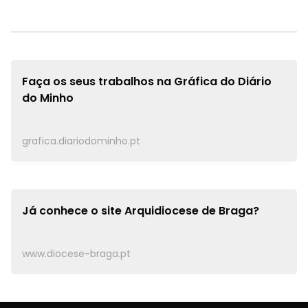
Faça os seus trabalhos na
Gráfica do Diário
do Minho
grafica.diariodominho.pt
Já conhece o site
Arquidiocese de Braga?
www.diocese-braga.pt