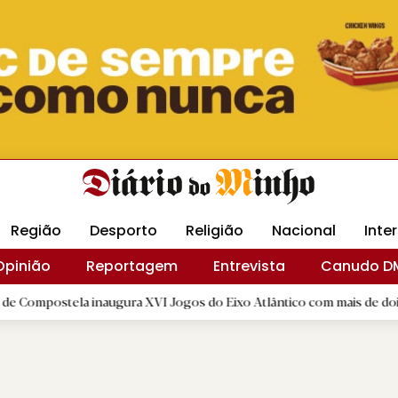
Revista Minha
Gráfica DM
Livraria DM
Arquidio
Região
Desporto
Religião
Nacional
Inte
Opinião
Reportagem
Entrevista
Canudo D
 inaugura XVI Jogos do Eixo Atlântico com mais de dois mil atletas