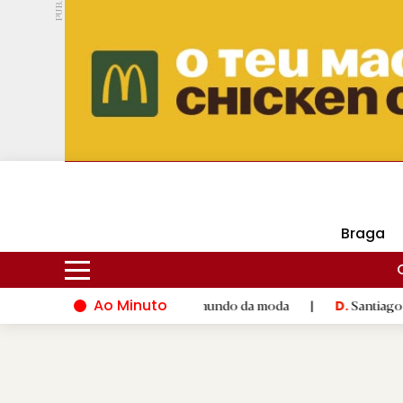
PUB.
DMtv
Hoje
15ºC
30ºC
Braga
Ao Minuto
lento e à inovação do mundo da moda
|
Santiago de Compostela
D.