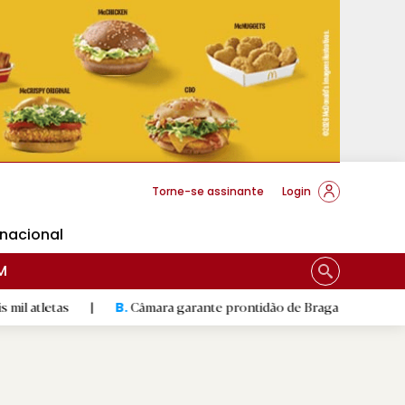
cese Braga
Torne-se assinante
Login
rnacional
M
|
Câmara garante prontidão de Braga no resgate animal
|
B.