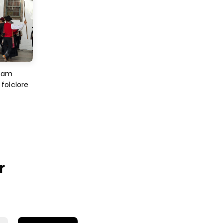
imam
folclore
r