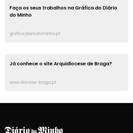
Faça os seus trabalhos na
Gráfica do Diário
do Minho
grafica.diariodominho.pt
Já conhece o site
Arquidiocese de Braga?
www.diocese-braga.pt