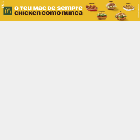
PUB.
Braga
Região
Desporto
Religião
Nacional
Internacional