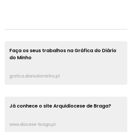
Faça os seus trabalhos na
Gráfica do Diário
do Minho
grafica.diariodominho.pt
Já conhece o site
Arquidiocese de Braga?
www.diocese-braga.pt