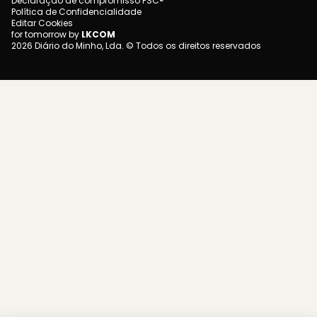
Declaração de compromisso FSC®
Política de Confidencialidade
Editar Cookies
for tomorrow by
LKCOM
2026 Diário do Minho, Lda. © Todos os direitos reservados