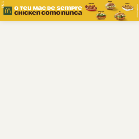
PUB.
Braga
Região
Desporto
Religião
Nacional
Internacional