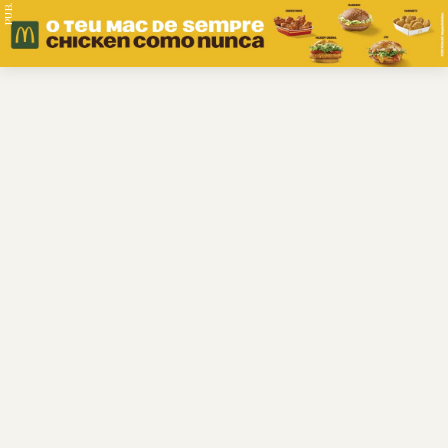
PUB.
Braga
Região
Desporto
Religião
Nacional
Internacional