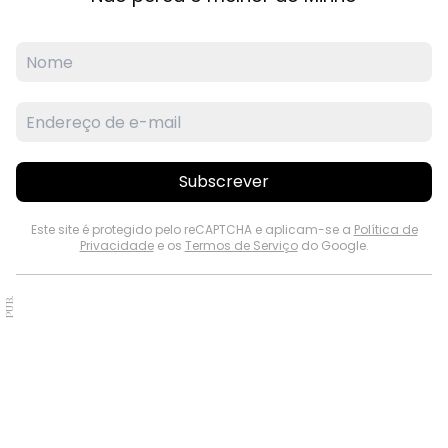
Subscrever
Este site é protegido pelo reCAPTCHA e aplicam-se a
Política de
Privacidade
e os
Termos de Serviço
do Google.
PUB.