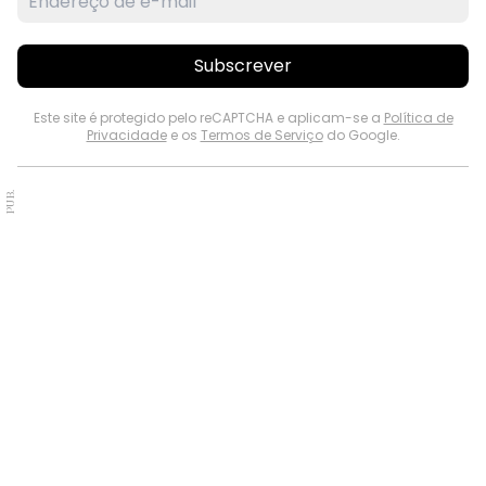
Subscrever
Este site é protegido pelo reCAPTCHA e aplicam-se a
Política de
Privacidade
e os
Termos de Serviço
do Google.
PUB.