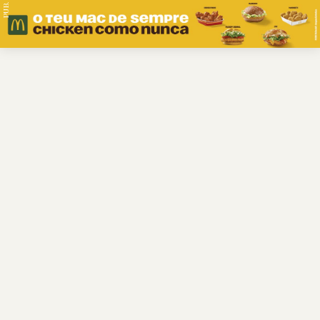
PUB.
Braga
Região
Desporto
Religião
Nacional
Internacional