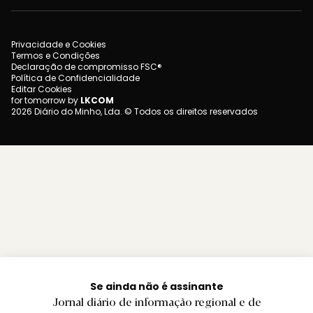
Privacidade e Cookies
Termos e Condições
Declaração de compromisso FSC®
Política de Confidencialidade
Editar Cookies
for tomorrow by
LKCOM
2026 Diário do Minho, Lda. © Todos os direitos reservados
Se ainda não é assinante
Jornal diário de informação regional e de