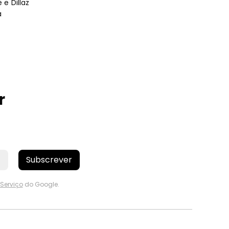
e Dillaz
a
r
Subscrever
Serviço
do Google.