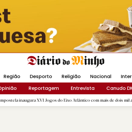
Revista Minha
Gráfica DM
Livraria DM
Arquidio
Região
Desporto
Religião
Nacional
Inte
Opinião
Reportagem
Entrevista
Canudo D
ura XVI Jogos do Eixo Atlântico com mais de dois mil atletas
|