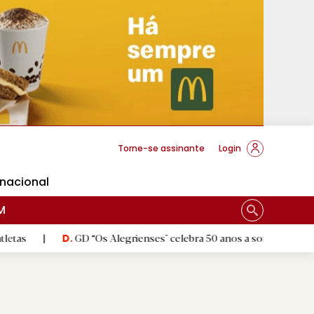
cese Braga
Torne-se assinante
Login
rnacional
M
GD “Os Alegrienses" celebra 50 anos a sonhar com «casa própria»
D.