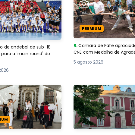
PREMIUM
R.
Câmara de Fafe agraciad
o de andebol de sub-18
CNE com Medalha de Agra
 para a 'main round' do
5 agosto 2026
2026
IUM