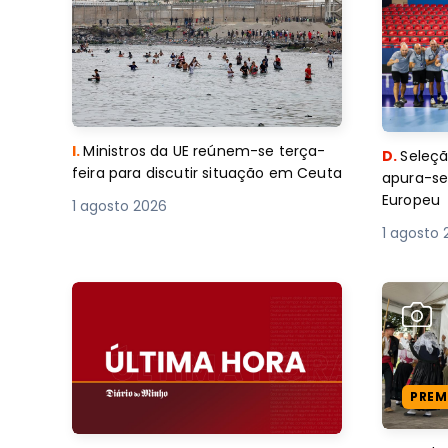
I.
Ministros da UE reúnem-se terça-
D.
Seleçã
feira para discutir situação em Ceuta
apura-se
Europeu
1 agosto 2026
1 agosto 
PREM