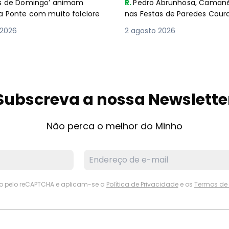
es de Domingo’ animam
R.
Pedro Abrunhosa, Camané 
a Ponte com muito folclore
nas Festas de Paredes Cour
 2026
2 agosto 2026
Subscreva a nossa Newslette
Não perca o melhor do Minho
ido pelo reCAPTCHA e aplicam-se a
Política de Privacidade
e os
Termos de 