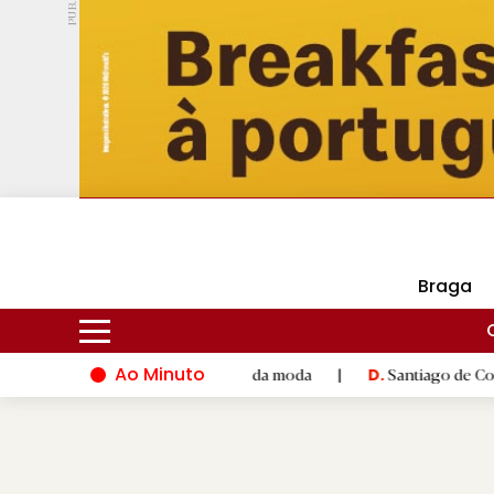
PUB.
DMtv
Hoje
18ºC
29ºC
Braga
Ao Minuto
e à inovação do mundo da moda
|
Santiago de Compostela inaug
D.