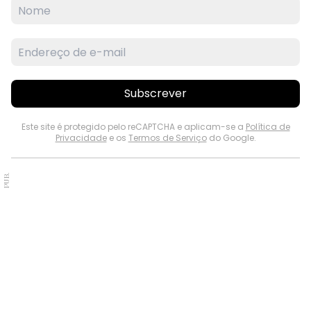
Subscrever
Este site é protegido pelo reCAPTCHA e aplicam-se a
Política de
Privacidade
e os
Termos de Serviço
do Google.
PUB.