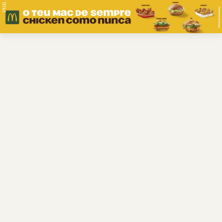
PUB.
Braga
Região
Desporto
Religião
Nacional
Internacional