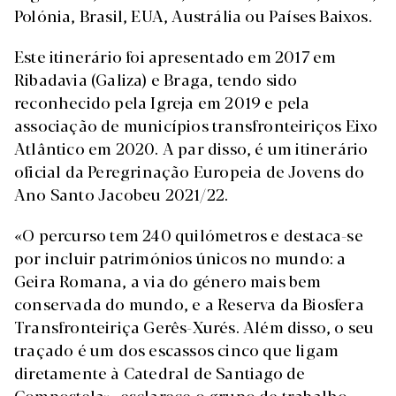
Polónia, Brasil, EUA, Austrália ou Países Baixos.
Este itinerário foi apresentado em 2017 em
Ribadavia (Galiza) e Braga,
tendo sido
reconhecido pela Igreja em 2019 e pela
associação de municípios transfronteiriços Eixo
Atlântico em 2020. A par disso, é um itinerário
oficial da Peregrinação Europeia de Jovens do
Ano Santo Jacobeu 2021/22.
«O percurso tem 240 quilómetros e destaca-se
por incluir patrimónios únicos no mundo: a
Geira Romana, a via do género mais bem
conservada do mundo, e a Reserva da Biosfera
Transfronteiriça Gerês-Xurés. Além disso, o seu
traçado é um dos escassos cinco que ligam
diretamente à Catedral de Santiago de
Compostela», esclarece o grupo de trabalho.