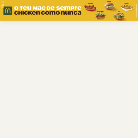
PUB.
Braga
Região
Desporto
Religião
Nacional
Internacional