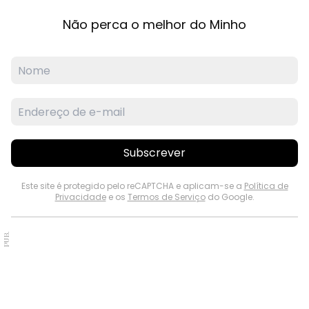
Não perca o melhor do Minho
Subscrever
Este site é protegido pelo reCAPTCHA e aplicam-se a
Política de
Privacidade
e os
Termos de Serviço
do Google.
PUB.