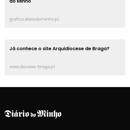
do Minho
grafica.diariodominho.pt
Já conhece o site
Arquidiocese de Braga?
www.diocese-braga.pt