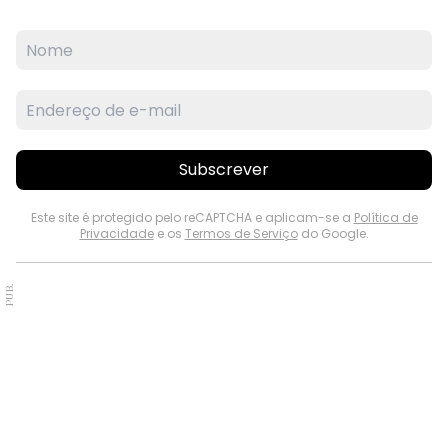
Subscrever
Este site é protegido pelo reCAPTCHA e aplicam-se a
Política de
Privacidade
e os
Termos de Serviço
do Google.
PUB.