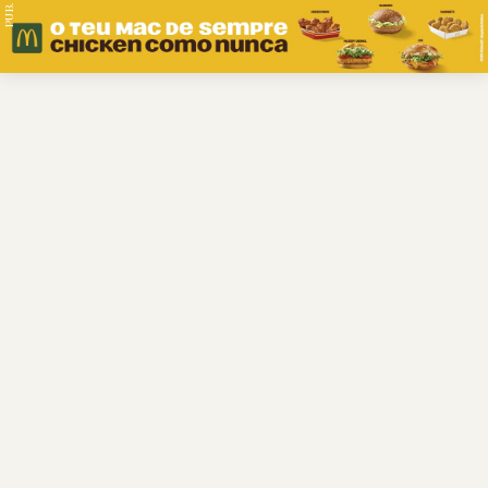
PUB.
Braga
Região
Desporto
Religião
Nacional
Internacional