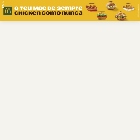
PUB.
Braga
Região
Desporto
Religião
Nacional
Internacional