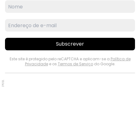
Subscrever
Este site é protegido pelo reCAPTCHA e aplicam-se a
Política de
Privacidade
e os
Termos de Serviço
do Google.
PUB.