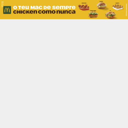
PUB.
Braga
Região
Desporto
Religião
Nacional
Internacional