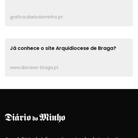
grafica.diariodominho.pt
Já conhece o site
Arquidiocese de Braga?
www.diocese-braga.pt