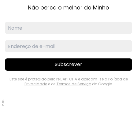
Não perca o melhor do Minho
Subscrever
Este site é protegido pelo reCAPTCHA e aplicam-se a
Política de
Privacidade
e os
Termos de Serviço
do Google.
PUB.