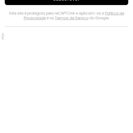
Este site é protegido pelo reCAPTCHA e aplicam-se a
Política de
Privacidade
e os
Termos de Serviço
do Google.
PUB.