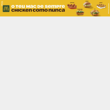
PUB.
Braga
Região
Desporto
Religião
Nacional
Internacional