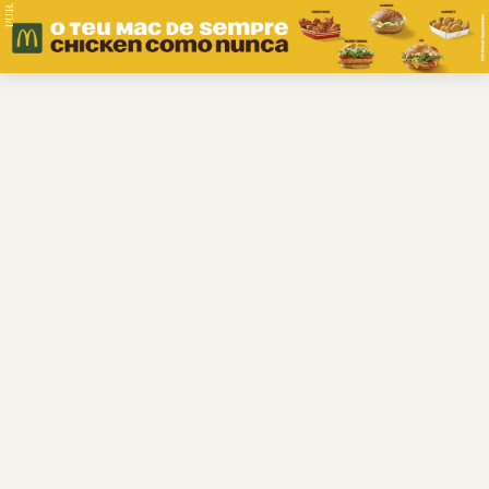
PUB.
Braga
Região
Desporto
Religião
Nacional
Internacional