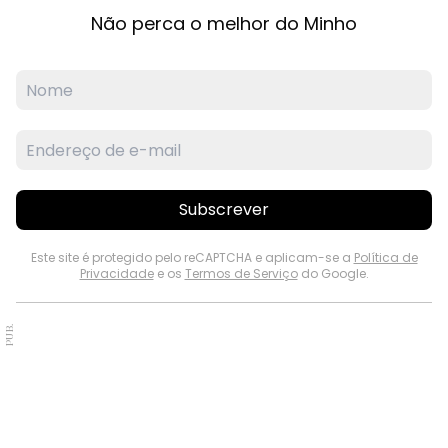
Não perca o melhor do Minho
Subscrever
Este site é protegido pelo reCAPTCHA e aplicam-se a
Política de
Privacidade
e os
Termos de Serviço
do Google.
PUB.