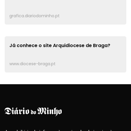
grafica.diariodominho.pt
Já conhece o site
Arquidiocese de Braga?
www.diocese-braga.pt