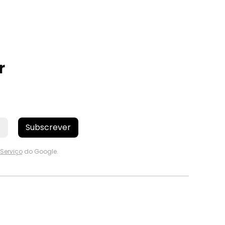
r
Subscrever
Serviço
do Google.