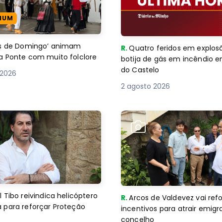
IUM
es de Domingo’ animam
R.
Quatro feridos em explos
a Ponte com muito folclore
botija de gás em incêndio 
do Castelo
 2026
2 agosto 2026
 Tibo reivindica helicóptero
R.
Arcos de Valdevez vai ref
 para reforçar Proteção
incentivos para atrair emigr
concelho