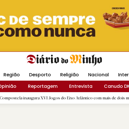
Revista Minha
Gráfica DM
Livraria DM
Arquidio
Região
Desporto
Religião
Nacional
Inte
Opinião
Reportagem
Entrevista
Canudo D
naugura XVI Jogos do Eixo Atlântico com mais de dois mil atletas
|