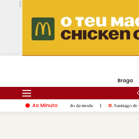
PUB.
DMtv
Hoje
16ºC
28ºC
Braga
Ao Minuto
nto e à inovação do mundo da moda
|
Santiago de Compostela i
D.