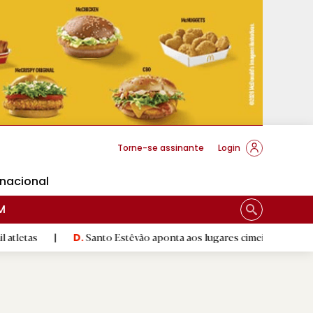
cese Braga
Torne-se assinante
Login
rnacional
M
Santo Estêvão aponta aos lugares cimeiros da Honra
|
D.
D