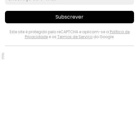
Subscrever
Este site é protegido pelo reCAPTCHA e aplicam-se a
Política de
Privacidade
e os
Termos de Serviço
do Google.
PUB.