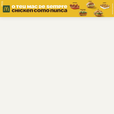
PUB.
Braga
Região
Desporto
Religião
Nacional
Internacional