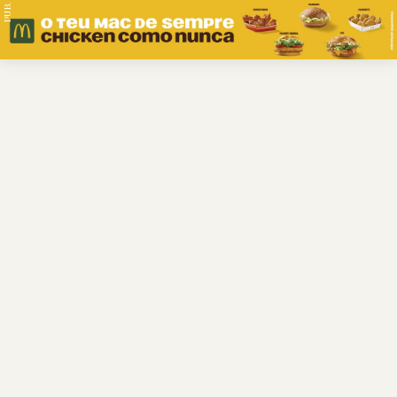
PUB.
Braga
Região
Desporto
Religião
Nacional
Internacional