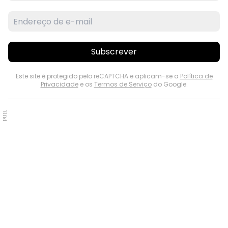
Subscrever
Este site é protegido pelo reCAPTCHA e aplicam-se a
Política de
Privacidade
e os
Termos de Serviço
do Google.
PUB.