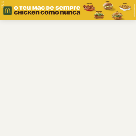
PUB.
Braga
Região
Desporto
Religião
Nacional
Internacional