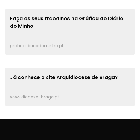
Faça os seus trabalhos na
Gráfica do Diário
do Minho
grafica.diariodominho.pt
Já conhece o site
Arquidiocese de Braga?
www.diocese-braga.pt