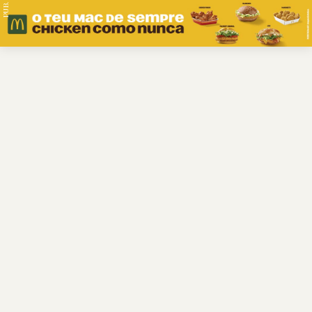
PUB.
Braga
Região
Desporto
Religião
Nacional
Internacional