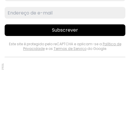
Subscrever
Este site é protegido pelo reCAPTCHA e aplicam-se a
Política de
Privacidade
e os
Termos de Serviço
do Google.
PUB.