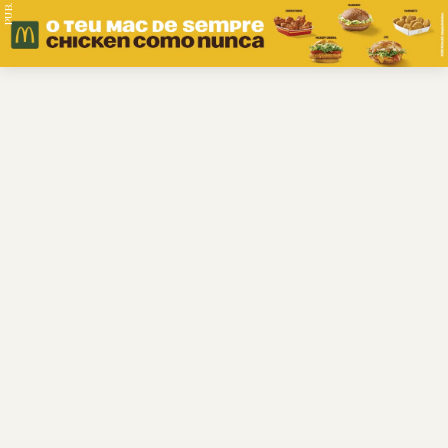
PUB.
Braga
Região
Desporto
Religião
Nacional
Internacional