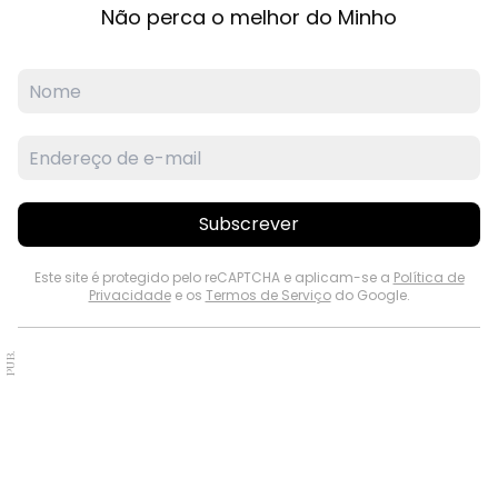
Não perca o melhor do Minho
Subscrever
Este site é protegido pelo reCAPTCHA e aplicam-se a
Política de
Privacidade
e os
Termos de Serviço
do Google.
PUB.