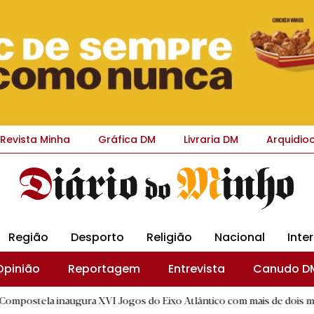
Revista Minha
Gráfica DM
Livraria DM
Arquidio
Região
Desporto
Religião
Nacional
Inte
Opinião
Reportagem
Entrevista
Canudo D
naugura XVI Jogos do Eixo Atlântico com mais de dois mil atletas
|