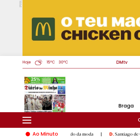
PUB.
DMtv
Hoje
15ºC
30ºC
Braga
Ao Minuto
to e à inovação do mundo da moda
|
Santiago de Compostela i
D.