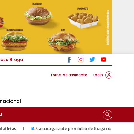
cese Braga
Torne-se assinante
Login
rnacional
M
Câmara garante prontidão de Braga no resgate animal
|
B.
R