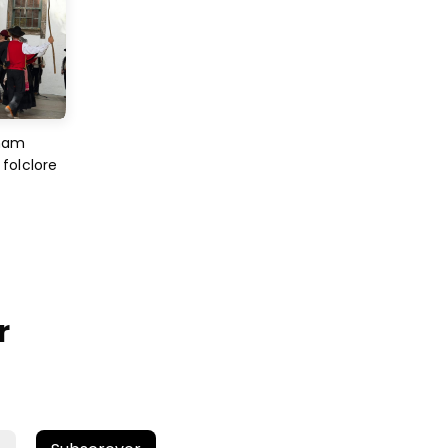
imam
folclore
r