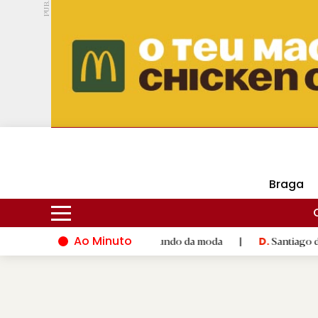
PUB.
DMtv
Hoje
16ºC
28ºC
Braga
Ao Minuto
lento e à inovação do mundo da moda
|
Santiago de Compostela
D.