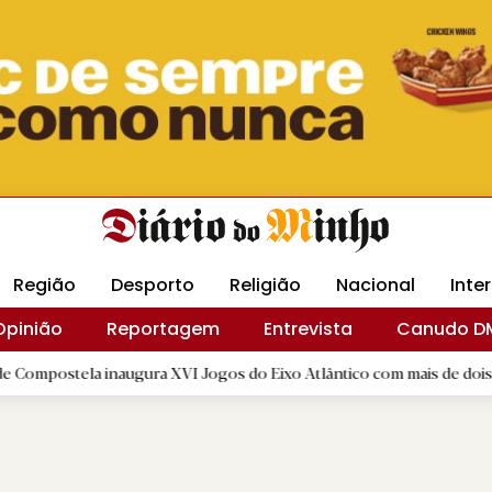
Revista Minha
Gráfica DM
Livraria DM
Arquidio
Região
Desporto
Religião
Nacional
Inte
Opinião
Reportagem
Entrevista
Canudo D
 inaugura XVI Jogos do Eixo Atlântico com mais de dois mil atletas