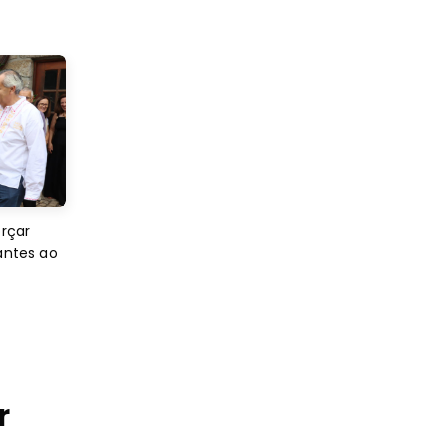
orçar
antes ao
r