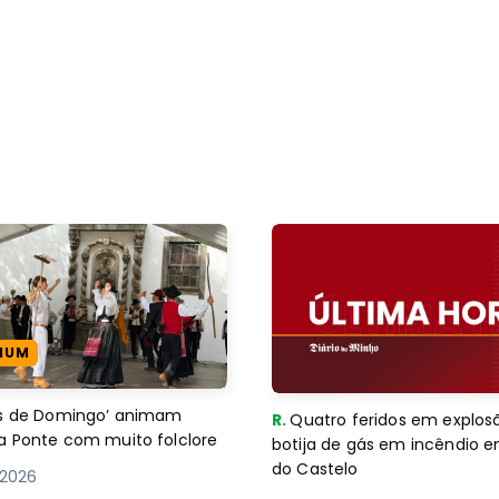
IUM
es de Domingo’ animam
R.
Quatro feridos em explos
a Ponte com muito folclore
botija de gás em incêndio 
do Castelo
 2026