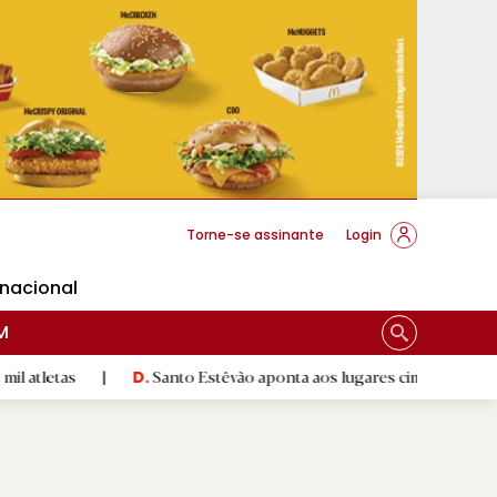
cese Braga
Torne-se assinante
Login
rnacional
M
|
Santo Estêvão aponta aos lugares cimeiros da Honra
|
D.