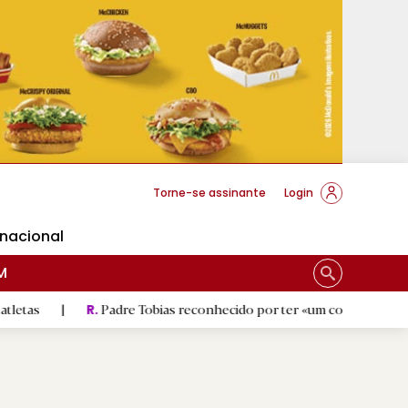
cese Braga
Torne-se assinante
Login
rnacional
M
Padre Tobias reconhecido por ter «um coração sempre aberto a t
R.