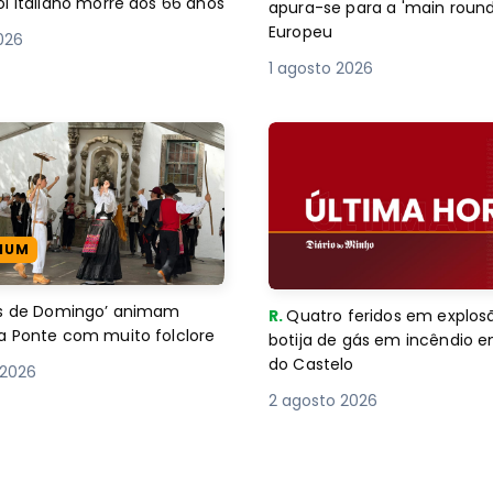
l italiano morre aos 66 anos
apura-se para a 'main round
Europeu
2026
1 agosto 2026
IUM
es de Domingo’ animam
R.
Quatro feridos em explos
a Ponte com muito folclore
botija de gás em incêndio 
do Castelo
 2026
2 agosto 2026