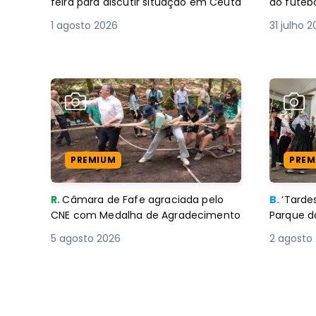
feira para discutir situação em Ceuta
do futebo
1 agosto 2026
31 julho 
PREMIUM
PREM
R.
Câmara de Fafe agraciada pelo
B.
‘Tard
CNE com Medalha de Agradecimento
Parque d
5 agosto 2026
2 agosto