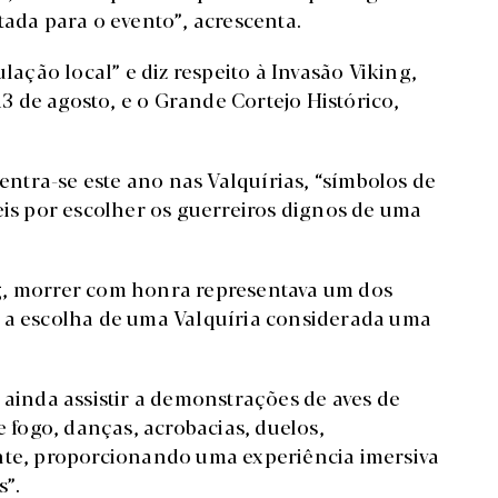
tada para o evento”, acrescenta.
lação local” e diz respeito à Invasão Viking,
 13 de agosto, e o Grande Cortejo Histórico,
centra-se este ano nas Valquírias, “símbolos de
eis por escolher os guerreiros dignos de uma
g, morrer com honra representava um dos
o a escolha de uma Valquíria considerada uma
 ainda assistir a demonstrações de aves de
e fogo, danças, acrobacias, duelos,
e, proporcionando uma experiência imersiva
s”.