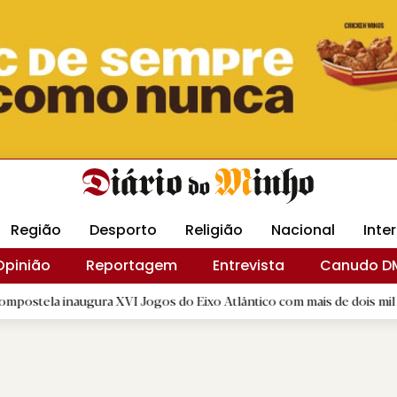
Revista Minha
Gráfica DM
Livraria DM
Arquidio
Região
Desporto
Religião
Nacional
Inte
Opinião
Reportagem
Entrevista
Canudo D
gura XVI Jogos do Eixo Atlântico com mais de dois mil atletas
|