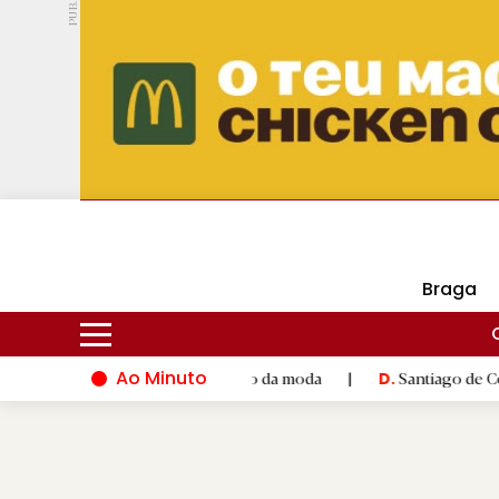
PUB.
DMtv
Hoje
16ºC
25ºC
Braga
Ao Minuto
 e à inovação do mundo da moda
|
Santiago de Compostela inau
D.