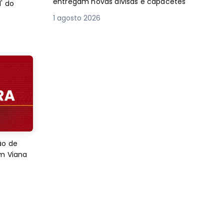
entregam novas divisas e capacetes
' do
1 agosto 2026
ão de
em Viana