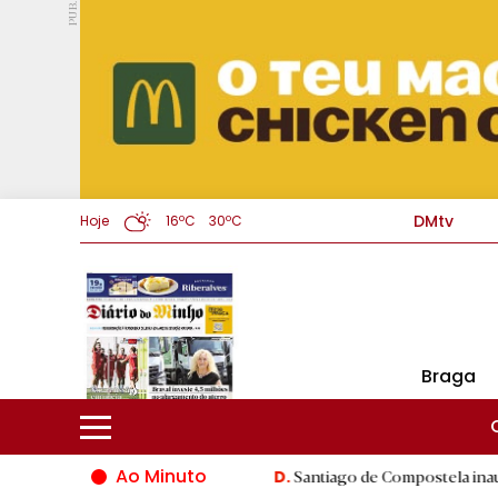
PUB.
DMtv
Hoje
16ºC
30ºC
Braga
Ao Minuto
o mundo da moda
|
Santiago de Compostela inaugura XVI Jogos 
D.