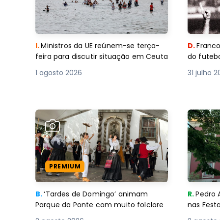
I.
Ministros da UE reúnem-se terça-
D.
Franco
feira para discutir situação em Ceuta
do futebo
1 agosto 2026
31 julho 
PREMIUM
B.
‘Tardes de Domingo’ animam
R.
Pedro 
Parque da Ponte com muito folclore
nas Fest