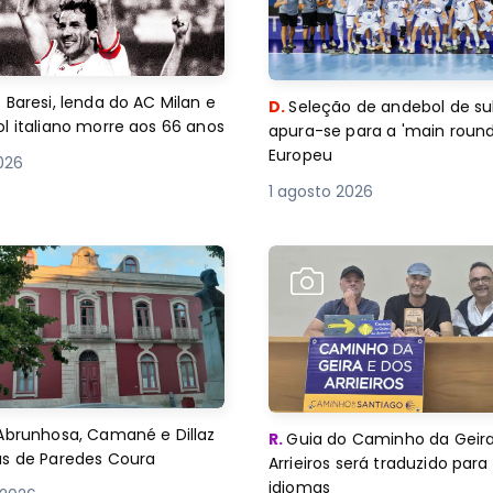
 Baresi, lenda do AC Milan e
D.
Seleção de andebol de su
l italiano morre aos 66 anos
apura-se para a 'main round
Europeu
2026
1 agosto 2026
Abrunhosa, Camané e Dillaz
R.
Guia do Caminho da Geira
as de Paredes Coura
Arrieiros será traduzido para
idiomas