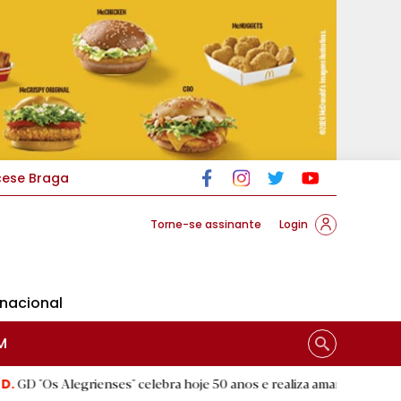
cese Braga
Torne-se assinante
Login
rnacional
M
rienses" celebra hoje 50 anos e realiza amanhã a festa comemorativa