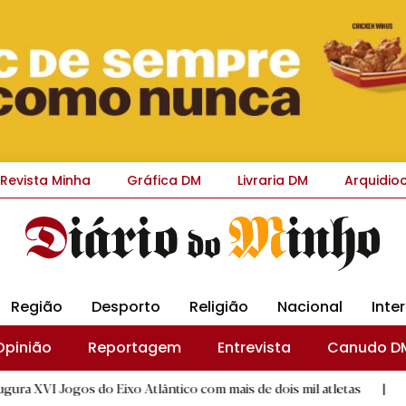
Revista Minha
Gráfica DM
Livraria DM
Arquidio
Região
Desporto
Religião
Nacional
Inte
Opinião
Reportagem
Entrevista
Canudo D
do Eixo Atlântico com mais de dois mil atletas
|
GD "Os Aleg
D.