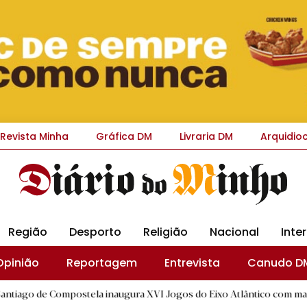
Revista Minha
Gráfica DM
Livraria DM
Arquidio
Região
Desporto
Religião
Nacional
Inte
Opinião
Reportagem
Entrevista
Canudo D
ompostela inaugura XVI Jogos do Eixo Atlântico com mais de dois mil 