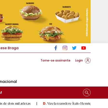
cese Braga
Torne-se assinante
Login
rnacional
M
atletas
|
Vizela transfere Ítalo Henrique para o Zorya Luhan
D.