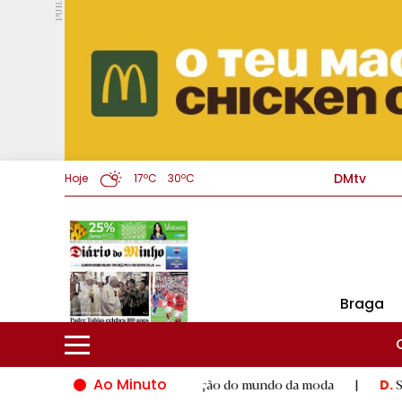
PUB.
DMtv
Hoje
17ºC
30ºC
Braga
Ao Minuto
lco ao talento e à inovação do mundo da moda
|
Santiago de C
D.