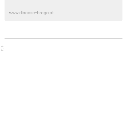
www.diocese-braga.pt
PUB.