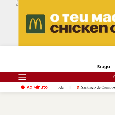
PUB.
DMtv
Hoje
16ºC
29ºC
Braga
Ao Minuto
ovação do mundo da moda
|
Santiago de Compostela inaugura XV
D.