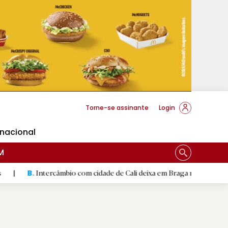
cese Braga
Torne-se assinante
Login
rnacional
M
rcâmbio com cidade de Cali deixa em Braga mural artístico
|
C
D.