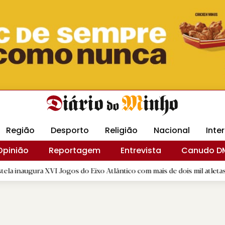
Revista Minha
Gráfica DM
Livraria DM
Arquidio
Região
Desporto
Religião
Nacional
Inte
Opinião
Reportagem
Entrevista
Canudo D
I Jogos do Eixo Atlântico com mais de dois mil atletas
|
Inte
B.