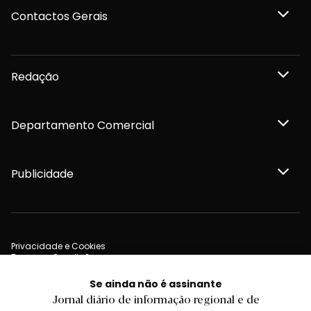
Contactos Gerais
Redação
Departamento Comercial
Publicidade
Privacidade e Cookies
Termos e Condições
Declaração de compromisso FSC®
Política de Confidencialidade
Se ainda não é assinante
Editar Cookies
Jornal diário de informação regional e de
for tomorrow by
LKCOM