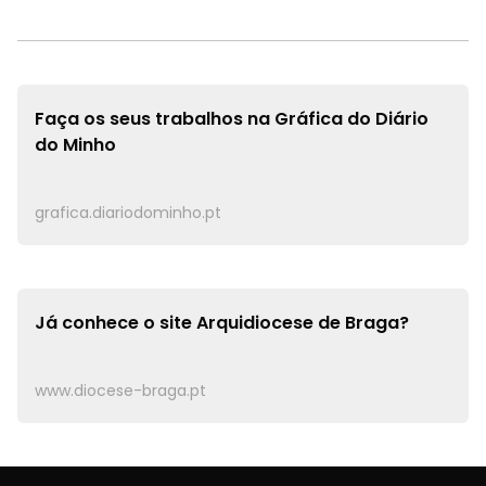
Faça os seus trabalhos na
Gráfica do Diário
do Minho
grafica.diariodominho.pt
Já conhece o site
Arquidiocese de Braga?
www.diocese-braga.pt