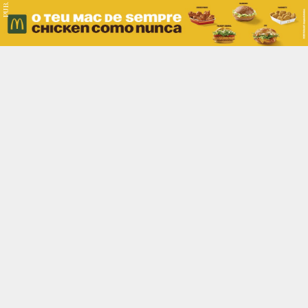
PUB.
Braga
Região
Desporto
Religião
Nacional
Internacional