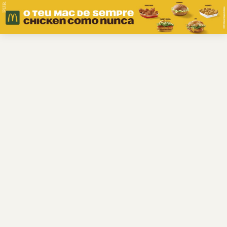
PUB.
Braga
Região
Desporto
Religião
Nacional
Internacional