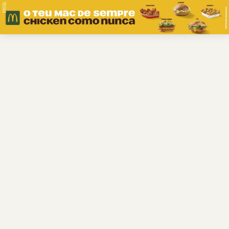
PUB.
Braga
Região
Desporto
Religião
Nacional
Internacional