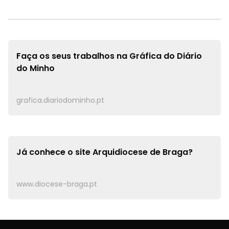
Faça os seus trabalhos na
Gráfica do Diário
do Minho
grafica.diariodominho.pt
Já conhece o site
Arquidiocese de Braga?
www.diocese-braga.pt